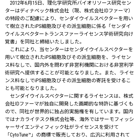
2012年6月15日、理化学研究所バイオリソース研究セン
ターはディナベック株式会社（現、株式会社IDファーマ）
の特段のご配慮により、センダイウイルスベクターを用い
て樹立されたiPS細胞及びその派生細胞に係る「センダイ
ウイルスベクタートランスファーライセンス学術研究向け
覚書」を同社と締結いたしました。
これにより、当センターはセンダイウイルスベクターを
用いて樹立されたiPS細胞及びその派生細胞を、ライセン
ス料なしで、国内外を問わず非営利機関における非営利学
術研究へ提供することが可能となりました。また、ライセ
ンス料なしでiPS細胞及びその派生細胞の寄託を受けるこ
とも可能となりました。
センダイウイルスベクターに関するライセンスは、株式
会社IDファーマが独自に開発した画期的な特許に基づくも
ので、同社が世界的に独占的実施権を有しています。国内
ではナカライテスク株式会社等、海外ではサーモフィッシ
ャーサイエンティフィック社がライセンスを受けて
「CytoTune™」の商標で販売しており、広汎に利用されて