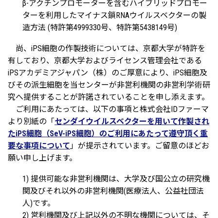
β-アクチンプロモーターを含むハイブリッドプロモー
ターを利用したマイナス鎖RNAウイルスベクターの製
造方法 (特許第4999330号、特許第5438149号)
尚、iPS細胞の作製技術については、京都大学が特許を
有しており、京都大学およびライセンス管理会社である
iPSアカデミアジャパン（株）のご厚意により、iPS細胞及
びその派生細胞を当センターが非営利機関の非営利学術研
究へ提供することが許諾されていることを申し添えます。
ご利用にあたっては、以下の事項と株式会社IDファーマ
より別紙の「
センダイウイルスベクターを用いて作製され
たiPS細胞（SeV-iPS細胞）のご利用にあたって遵守頂く重
要な事項について
」が提示されています。ご留意のほどお
願い申し上げます。
1) 提供可能な非営利機関は、大学及び国公立の研究機
関及びそれ以外の非営利機関(医療法人、公益社団法
人)です。
2) 営利機関及び上記以外の不明な機関については、そ