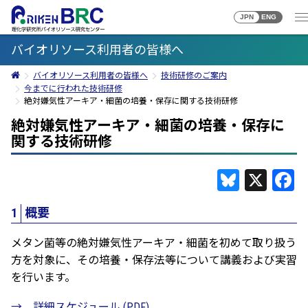
JPN
ENG
バイオリソース利用者の皆様へ
バイオリソース利用者の皆様へ
技術研修のご案内
今までに行われた技術研修
絶対嫌気性アーキア・細菌の培養・保存に関する技術研修
絶対嫌気性アーキア・細菌の培養・保存に
関する技術研修
Bluesky
X
F
1
概要
メタン菌等の絶対嫌気性アーキア・細菌を初めて取り扱う
方を対象に、その培養・保存法等について講義および実習
を行います。
→ 詳細スケジュール (PDF)