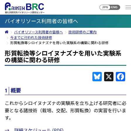
JPN
ENG
バイオリソース利用者の皆様へ
バイオリソース利用者の皆様へ
技術研修のご案内
今までに行われた技術研修
形質転換等シロイヌナズナを用いた実験系の構築に関わる研修
形質転換等シロイヌナズナを用いた実験系
の構築に関わる研修
Bluesky
X
F
1
概要
これからシロイヌナズナの実験系を立ち上げる研究者に必
要となる諸技術（栽培、交配、形質転換）の実習を行いま
す。
→ 詳細スケジュール (PDF)