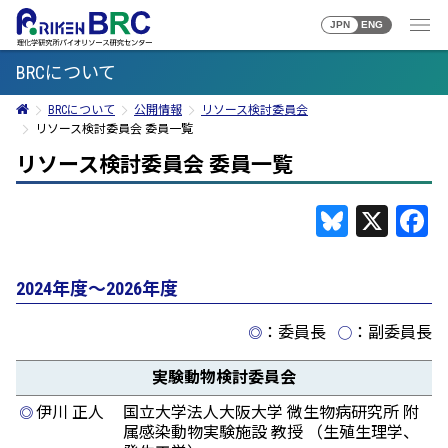
JPN
ENG
BRCについて
BRCについて
公開情報
リソース検討委員会
リソース検討委員会 委員一覧
リソース検討委員会 委員一覧
Bluesky
X
F
2024年度～2026年度
：委員長
：副委員長
◎
◯
実験動物検討委員会
伊川 正人
国立大学法人大阪大学 微生物病研究所 附
◎
属感染動物実験施設 教授 （生殖生理学、