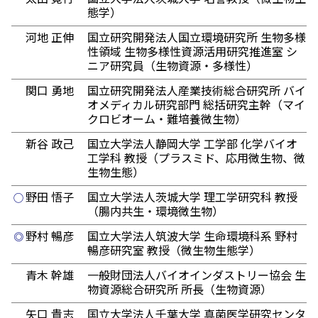
態学）
河地 正伸
国立研究開発法人国立環境研究所 生物多様
性領域 生物多様性資源活用研究推進室 シ
ニア研究員（生物資源・多様性）
関口 勇地
国立研究開発法人産業技術総合研究所 バイ
オメディカル研究部門 総括研究主幹（マイ
クロビオーム・難培養微生物）
新谷 政己
国立大学法人静岡大学 工学部 化学バイオ
工学科 教授（プラスミド、応用微生物、微
生物生態）
野田 悟子
国立大学法人茨城大学 理工学研究科 教授
◯
（腸内共生・環境微生物）
野村 暢彦
国立大学法人筑波大学 生命環境科系 野村
◎
暢彦研究室 教授（微生物生態学）
青木 幹雄
一般財団法人バイオインダストリー協会 生
物資源総合研究所 所長（生物資源）
矢口 貴志
国立大学法人千葉大学 真菌医学研究センタ