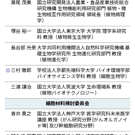
瀬尾 茂美
国立研究開発法人農業・食品産業技術総合
研究機構 生物機能利用研究部門 植物・微
生物相互作用研究領域 領域長（植物病理
学）
塚谷 裕一
国立大学法人東京大学 大学院 理学系研究
科 教授（植物発生生物学）
長谷部 光泰
大学共同利用機関法人自然科学研究機構 基
礎生物学研究所 生物進化研究部門 教授
（植物進化学）
三村 徹郎
学校法人京都先端科学大学 バイオ環境学部
◎
バイオサイエンス学科 教授（細胞生物学）
三浦 謙治
国立大学法人筑波大学 生命環境系 教授
（植物バイオテクノロジー）
細胞材料検討委員会
青井 貴之
国立大学法人神戸大学 医学研究科未来医学
講座 教授（がん研究分野 [がんオルガノイ
ド等] 及び幹細胞研究分野）