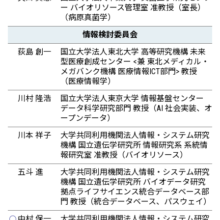
ー バイオリソース管理室 准教授（室長）
（病原真菌学）
情報検討委員会
荻島 創一
国立大学法人東北大学 高等研究機構 未来
型医療創成センター <兼 東北メディカル・
メガバンク機構 医療情報ICT部門> 教授
（医療情報学）
川村 隆浩
国立大学法人東京大学 情報基盤センター
データ科学研究部門 教授（AI 社会実装、オ
ープンデータ）
川本 祥子
大学共同利用機関法人情報・システム研究
機構 国立遺伝学研究所 情報研究系 系統情
報研究室 准教授（バイオリソース）
五斗 進
大学共同利用機関法人情報・システム研究
機構 国立遺伝学研究所 バイオデータ研究
拠点ライフサイエンス統合データベース部
門 教授（統合データベース、パスウェイ）
中村 保一
大学共同利用機関法人情報・システム研究
◯