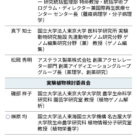
ー 研究統括監理部 特命教授・統括学術プ
ログラム・ディレクター兼国際再生医療セ
ンター センター長（腫瘍病理学・分子病理
学）
真下 知士
国立大学法人東京大学 医科学研究所 実験
動物研究施設 先進動物ゲノム研究分野 ゲ
ノム編集研究分野（兼） 教授（ゲノム編
集）
松岡 秀明
アステラス製薬株式会社 創薬アクセレレー
ター部門 創薬アイディエーショングループ
グループ長（薬理学、創薬研究）
実験植物検討委員会
磯部 祥子
国立大学法人東京大学大学院 農学生命科学
研究科 園芸学研究室 教授（植物ゲノム解
析）
榊原 均
国立大学法人東海国立大学機構 名古屋大学
◯
大学院生命農学研究科 植物情報分子研究室
教授（植物栄養学）