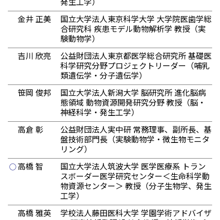
発生工学）
金井 正美
国立大学法人東京科学大学 大学院医歯学総
合研究科 疾患モデル動物解析学 教授（実
験動物学）
吉川 欣亮
公益財団法人東京都医学総合研究所 基礎医
科学研究分野プロジェクトリーダー（哺乳
類遺伝学・分子遺伝学）
笹岡 俊邦
国立大学法人新潟大学 脳研究所 進化脳病
態領域 動物資源開発研究分野 教授（脳・
神経科学・発生工学）
高倉 彰
公益財団法人実中研 常務理事、副所長、基
盤技術部門長（実験動物学・微生物モニタ
リング）
高橋 智
国立大学法人筑波大学 医学医療系 トラン
◯
スボーダー医学研究センター＜生命科学動
物資源センター＞ 教授（分子生物学、発生
工学）
高橋 雅英
学校法人藤田医科大学 学園学術アドバイザ