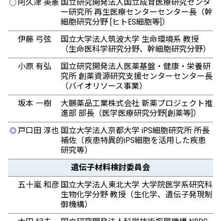
阿久津 英憲
国立研究開発法人国立成育医療研究センタ
◯
ー研究所 再生医療センターセンター長（幹
細胞研究分野 [ヒトES細胞等]）
伊藤 弓弦
国立大学法人筑波大学 生命環境系 教授
（生命医科学研究分野、幹細胞研究分野）
小原 有弘
国立研究開発法人医薬基盤・健康・栄養研
究所 創薬資源研究支援センターセンター長
（バイオリソース事業）
坂本 一樹
大鵬薬品工業株式会社 新薬プロジェクト推
進部 部長（医学医療研究分野[創薬等]）
戸口田 淳也
国立大学法人京都大学 iPS細胞研究所 所長
◎
補佐（疾患特異的iPS細胞を活用した疾患
研究等）
遺伝子材料検討委員会
五十嵐 和彦
国立大学法人東北大学 大学院医学系研究科
生物化学分野 教授（生化学、遺伝子発現制
御機構）