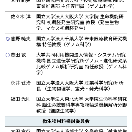
太田 紀夫
国立研究開発法人科学技術振興機構 NBDC
事業推進部 主任専門員（ゲノム科学）
佐々木 洋
国立大学法人大阪大学 大学院 生命機能研
究科 初期胚発生研究室 教授（発生生物
学、マウス初期胚発生）
菅野 純夫
国立大学法人千葉大学 未来医療教育研究機
◎
構 特任教授（ゲノム科学）
豊田 敦
大学共同利用機関法人情報・システム研究
◯
機構 国立遺伝学研究所ゲノム・進化研究系
比較ゲノム解析研究室 特任教授（ゲノム科
学）
永井 健治
国立大学法人大阪大学 産業科学研究所 所
長 （生物物理学、蛍光・発光科学）
福田 光則
国立大学法人東北大学 大学院生命科学研究
科 脳生命統御科学専攻膜輸送機構解析分野
教授（細胞生物学）
微生物材料検討委員会
太田 寛行
国立大学法人茨城大学 名誉教授（微生物生