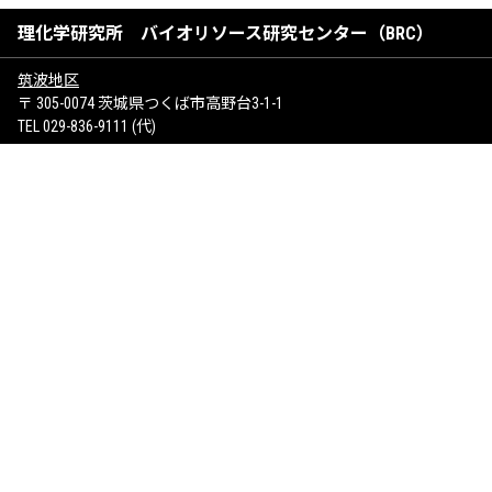
理化学研究所 バイオリソース研究センター（BRC）
筑波地区
〒 305-0074 茨城県つくば市高野台3-1-1
TEL 029-836-9111 (代)
けいはんな地区
〒 619-0237 京都府相楽郡精華町光台1-7
サイトマップ
お問い合わせ
著作権について
個人情報保護方針
SNSポリシー