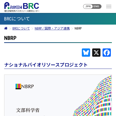
JPN
ENG
BRCについて
BRCについて
NBRP／国際・アジア連携
NBRP
NBRP
Bluesky
X
F
ナショナルバイオリソースプロジェクト