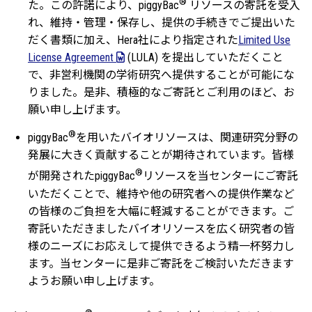
®
た。この許諾により、piggyBac
リソースの寄託を受入
れ、維持・管理・保存し、提供の手続きでご提出いた
だく書類に加え、Hera社により指定された
Limited Use
License Agreement
(LULA) を提出していただくこと
で、非営利機関の学術研究へ提供することが可能にな
りました。是非、積極的なご寄託とご利用のほど、お
願い申し上げます。
®
piggyBac
を用いたバイオリソースは、関連研究分野の
発展に大きく貢献することが期待されています。皆様
®
が開発されたpiggyBac
リソースを当センターにご寄託
いただくことで、維持や他の研究者への提供作業など
の皆様のご負担を大幅に軽減することができます。ご
寄託いただきましたバイオリソースを広く研究者の皆
様のニーズにお応えして提供できるよう精一杯努力し
ます。当センターに是非ご寄託をご検討いただきます
ようお願い申し上げます。