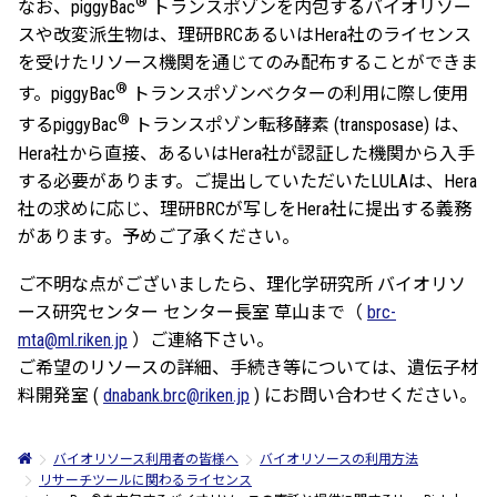
®
なお、piggyBac
トランスポゾンを内包するバイオリソー
スや改変派生物は、理研BRCあるいはHera社のライセンス
を受けたリソース機関を通じてのみ配布することができま
®
す。piggyBac
トランスポゾンベクターの利用に際し使用
®
するpiggyBac
トランスポゾン転移酵素 (transposase) は、
Hera社から直接、あるいはHera社が認証した機関から入手
する必要があります。ご提出していただいたLULAは、Hera
社の求めに応じ、理研BRCが写しをHera社に提出する義務
があります。予めご了承ください。
ご不明な点がございましたら、理化学研究所 バイオリソ
ース研究センター センター長室 草山まで（
brc-
mta@ml.riken.jp
）ご連絡下さい。
ご希望のリソースの詳細、手続き等については、遺伝子材
料開発室 (
dnabank.brc@riken.jp
) にお問い合わせください。
バイオリソース利用者の皆様へ
バイオリソースの利用方法
リサーチツールに関わるライセンス