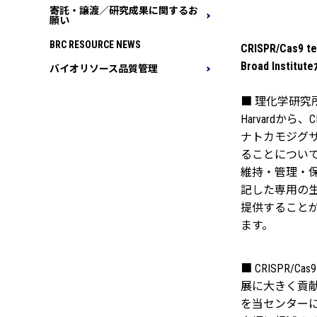
寄託・譲渡／研究成果に関するお
願い
BRC RESOURCE NEWS
CRISPR/C
Broad Insti
バイオリソース品質管理
■ 理化学研究所バ
Harvardから
ナトカモジグ
ることについ
維持・管理・保存
記した専用の
提供すること
ます。
■ CRISPR
展に大きく貢
を当センター