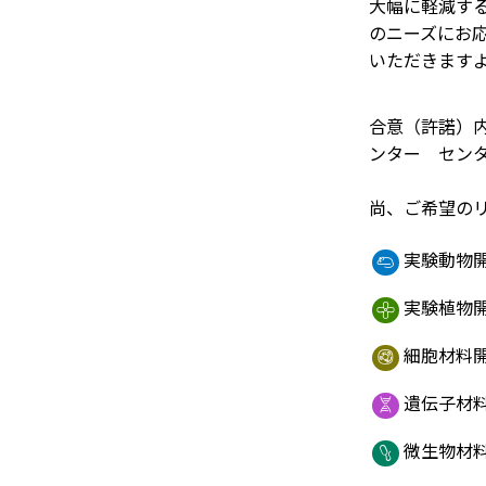
大幅に軽減す
のニーズにお
いただきます
合意（許諾）
ンター セン
尚、ご希望の
実験動物
実験植物
細胞材料
遺伝子材
微生物材