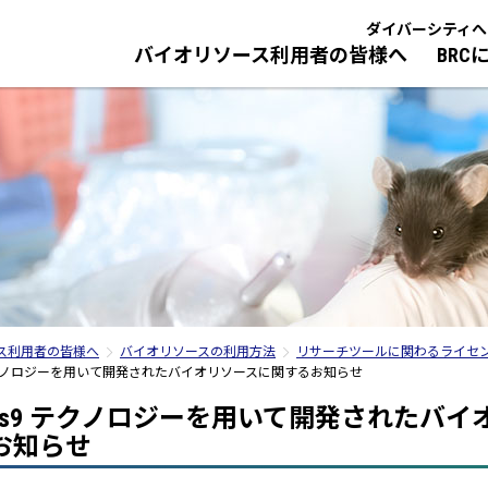
ダイバーシティへ
バイオリソース利用者の皆様へ
BRC
ご案内
イオリソースの利用方法
研究室紹介
バイオリソースとは？
技術研修／人材育成・研修
NBRP／国際
BRCのバイオ
BRCの採
ロトコル、マニュアル
バイオリソース整備事業
今までに行われた技術研修
NBRP
研究職・技術
報サービス
基盤技術開発事業
人材育成・研修
国際・アジア連携
事務職
サーチツールに関わるライセンス
バイオリソース関連研究プログラム
il News 配信登録
管
イオリソース品質管理
イオリソースの品質管理と情報発信
ついて
ス利用者の皆様へ
バイオリソースの利用方法
リサーチツールに関わるライセ
際規格ISO9001の認証に基づく品質
理から理研BRC独自の品質管理へ
as9 テクノロジーを用いて開発されたバイオリソースに関するお知らせ
シル
R/Cas9 テクノロジーを用いて開発されたバ
お知らせ