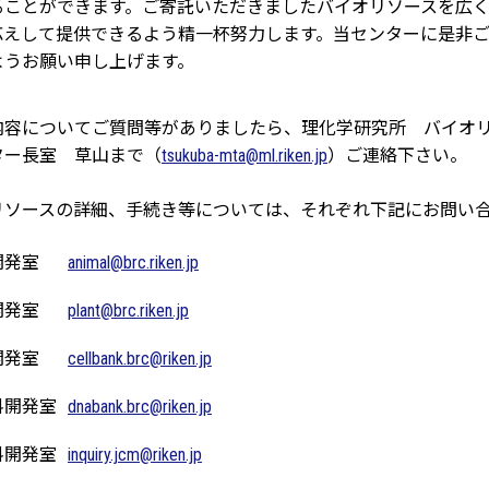
ることができます。ご寄託いただきましたバイオリソースを広
応えして提供できるよう精一杯努力します。当センターに是非
ようお願い申し上げます。
内容についてご質問等がありましたら、理化学研究所 バイオ
ター長室 草山まで（
tsukuba-mta@ml.riken.jp
）ご連絡下さい。
リソースの詳細、手続き等については、それぞれ下記にお問い
animal@brc.riken.jp
開発室
plant@brc.riken.jp
開発室
cellbank.brc@riken.jp
開発室
dnabank.brc@riken.jp
料開発室
inquiry.jcm@riken.jp
料開発室