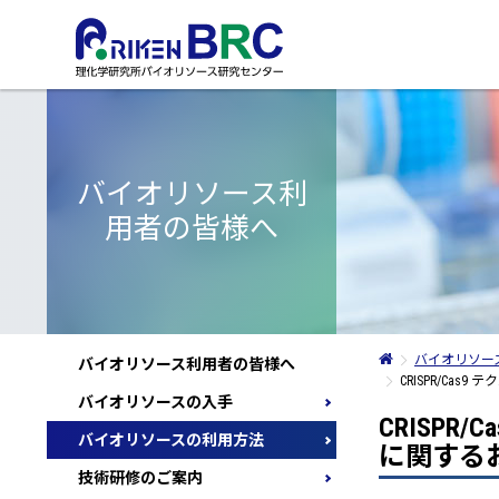
本文へ
バイオリソースの入手
事業概要
イベント・見学の
バ
検索、注文から支払までの流れ
センターの使命
プ
バイオリソース利
バイオリソースの検索方法
センター長挨拶
情
用者の皆様へ
機関包括契約による迅速な提供
沿革
リ
動画のご紹介
提供手数料
組織図
Ma
支払方法
バイオリソースの安全保
BRC RESOURCE NEWS
バ
採用情報
バ
アクセス
に
公開情報
バイオリソー
国
バイオリソース利用者の皆様へ
パンフレット・年報
管
CRISPR/C
アドバイザリー・カウン
バイオリソースの入手
リソース検討委員会
CRISP
バイオリソースの利用方法
レビュー委員会
に関する
技術研修のご案内