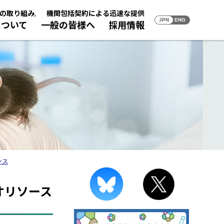
の取り組み
,
機関包括契約による迅速な提供
JPN
ENG
について
一般の皆様へ
採用情報
・アジア連携
リソース
用情報
寄託・譲渡／研究成果に関す
ダイバーシティへの取り組み
バイオリソーストピックス
理研の採用情報
るお願い
職
BRCのお仕事紹介冊子（2025年度発
01 未来を拓く植物のチカラ
行）
バイオリソースの寄託／譲渡
02 細胞が病気を治す
12研究室で躍動する職員（2024年度イ
研究成果情報について
03 すごいぞ！日本のクローン技術
ンタビュー）
輝く女性研究系職員（2022年度インタ
ビュー）
ンス
イオリソース