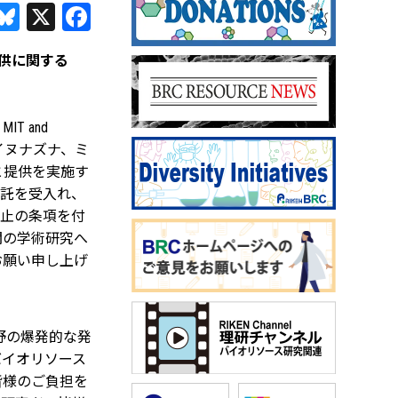
Bluesky
X
Facebook
・提供に関する
T and
シロイヌナズナ、ミ
と提供を実施す
寄託を受入れ、
供禁止の条項を付
関の学術研究へ
お願い申し上げ
究分野の爆発的な発
バイオリソース
皆様のご負担を