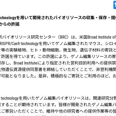
as9 technologyを用いて開発されたバイオリソースの収集・保存
tuteからの許諾
イオリソース研究センター（BRC）は、米国Broad Institute of MI
、CRISPR/Cas9 technologyを用いてゲノム編集されたマウス、
サ等の実験植物、ヒト・動物細胞、微生物、遺伝子材料の寄託
て許諾を得ています。この許諾により、ゲノム編集リソースの
し、Broad Instituteにより指定された営利目的利用への提
生物遺伝資源提供同意書を締結していただくことで、非営利機
が可能となりました。是非、積極的なご寄託とご利用のほど、
/Cas9 technologyを用いたゲノム編集バイオリソースは、関連研
献することが期待されています。皆様が開発されたゲノム編集
にご寄託いただくことで、維持や他の研究者への提供作業等の