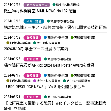
2024/10/16
メールニュース
微生物材料開発室
微生物材料開発室 MAIL NEWS No.132 配信
2024/10/16
研修・講習
微生物材料開発室
絶対嫌気性アーキア・細菌の培養・保存に関する技術研修
2024/10/02
お知らせ
実験動物開発室
実験植物開発室
細胞材料開発室
微生物材料開発室
2024年10月 学会ブース出展のご案内
2024/09/25
お知らせ
微生物材料開発室
橋本陽研究員がANRRC 2024 Best Poster Awardを受賞
2024/09/17
お知らせ
実験動物開発室
実験植物開発室
細胞材料開発室
遺伝子材料開発室
微生物材料開発室
「BRC RESOURCE NEWS 」Vol.8 を公開しました
2024/08/21
お知らせ
微生物材料開発室
【12研究室で躍動する職員】Webインタビュー記事連載第
5回目を掲載