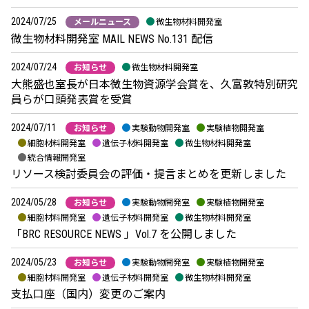
2024/07/25
メールニュース
微生物材料開発室
微生物材料開発室 MAIL NEWS No.131 配信
2024/07/24
お知らせ
微生物材料開発室
大熊盛也室長が日本微生物資源学会賞を、久富敦特別研究
員らが口頭発表賞を受賞
2024/07/11
お知らせ
実験動物開発室
実験植物開発室
細胞材料開発室
遺伝子材料開発室
微生物材料開発室
統合情報開発室
リソース検討委員会の評価・提言まとめを更新しました
2024/05/28
お知らせ
実験動物開発室
実験植物開発室
細胞材料開発室
遺伝子材料開発室
微生物材料開発室
「BRC RESOURCE NEWS 」Vol.7 を公開しました
2024/05/23
お知らせ
実験動物開発室
実験植物開発室
細胞材料開発室
遺伝子材料開発室
微生物材料開発室
支払口座（国内）変更のご案内