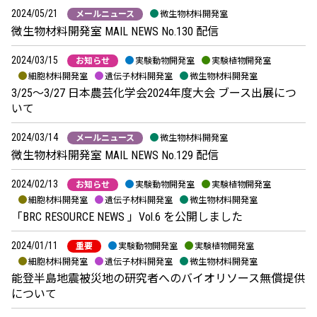
2024/05/21
メールニュース
微生物材料開発室
微生物材料開発室 MAIL NEWS No.130 配信
2024/03/15
お知らせ
実験動物開発室
実験植物開発室
細胞材料開発室
遺伝子材料開発室
微生物材料開発室
3/25～3/27 日本農芸化学会2024年度大会 ブース出展につ
いて
2024/03/14
メールニュース
微生物材料開発室
微生物材料開発室 MAIL NEWS No.129 配信
2024/02/13
お知らせ
実験動物開発室
実験植物開発室
細胞材料開発室
遺伝子材料開発室
微生物材料開発室
「BRC RESOURCE NEWS 」Vol.6 を公開しました
2024/01/11
重要
実験動物開発室
実験植物開発室
細胞材料開発室
遺伝子材料開発室
微生物材料開発室
能登半島地震被災地の研究者へのバイオリソース無償提供
について