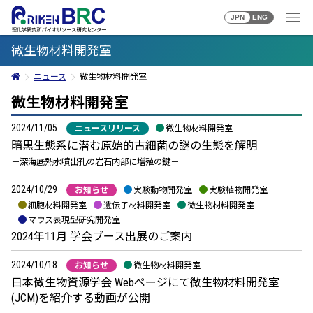
JPN
ENG
微生物材料開発室
ニュース
微生物材料開発室
微生物材料開発室
2024/11/05
ニュースリリース
微生物材料開発室
暗黒生態系に潜む原始的古細菌の謎の生態を解明
－深海底熱水噴出孔の岩石内部に増殖の鍵－
2024/10/29
お知らせ
実験動物開発室
実験植物開発室
細胞材料開発室
遺伝子材料開発室
微生物材料開発室
マウス表現型研究開発室
2024年11月 学会ブース出展のご案内
2024/10/18
お知らせ
微生物材料開発室
日本微生物資源学会 Webページにて微生物材料開発室
(JCM)を紹介する動画が公開