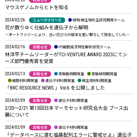
お知らせ
マウスゲノムからヒトを知る
2024/02/26
ニュースリリース
植物-微生物共生研究開発チーム
花が散りゆく仕組みを遺伝子から解明
－オートファジーにより、古い花びらの根本を狙い撃ちして除去していた－
2024/02/16
お知らせ
iPS細胞高次特性解析研究チーム
林洋平チームリーダーがTCI-VENTURE AWARD 2023にてシ
ーズ部門優秀賞を受賞
2024/02/13
お知らせ
実験動物開発室
実験植物開発室
細胞材料開発室
遺伝子材料開発室
微生物材料開発室
「BRC RESOURCE NEWS 」Vol.6 を公開しました
2024/02/09
お知らせ
遺伝子材料開発室
2/20～2/21 第13回日本マーモセット研究会大会 ブース出
展について
2024/02/09
お知らせ
遺伝子材料開発室
「データベースに潜む塩基配列エラーに警戒せよ」遺伝子