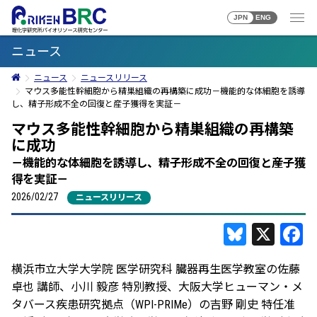
JPN
ENG
ニュース
ニュース
ニュースリリース
マウス多能性幹細胞から精巣組織の再構築に成功－機能的な体細胞を誘導
し、精子形成不全の回復と産子獲得を実証－
マウス多能性幹細胞から精巣組織の再構築
に成功
－機能的な体細胞を誘導し、精子形成不全の回復と産子獲
得を実証－
2026/02/27
ニュースリリース
Bluesky
X
F
横浜市立大学大学院 医学研究科 臓器再生医学教室の佐藤
卓也 講師、小川 毅彦 特別教授、大阪大学ヒューマン・メ
タバース疾患研究拠点（WPI-PRIMe）の吉野 剛史 特任准