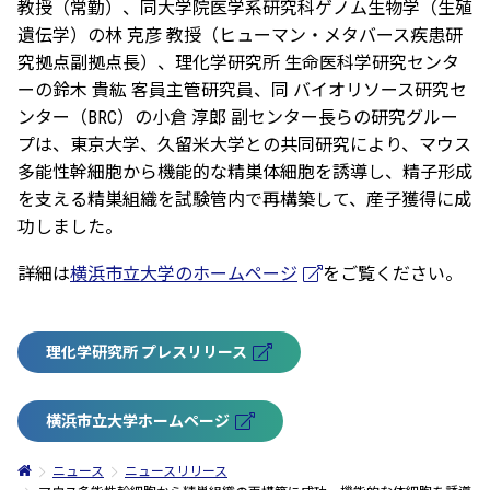
教授（常勤）、同大学院医学系研究科ゲノム生物学（生殖
遺伝学）の林 克彦 教授（ヒューマン・メタバース疾患研
究拠点副拠点長）、理化学研究所 生命医科学研究センタ
ーの鈴木 貴紘 客員主管研究員、同 バイオリソース研究セ
ンター（BRC）の小倉 淳郎 副センター長らの研究グルー
プは、東京大学、久留米大学との共同研究により、マウス
多能性幹細胞から機能的な精巣体細胞を誘導し、精子形成
を支える精巣組織を試験管内で再構築して、産子獲得に成
功しました。
詳細は
横浜市立大学のホームページ
をご覧ください。
理化学研究所 プレスリリース
横浜市立大学ホームページ
ニュース
ニュースリリース