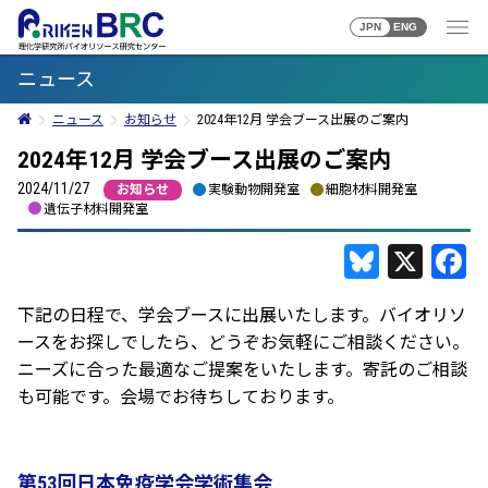
JPN
ENG
ニュース
ニュース
お知らせ
2024年12月 学会ブース出展のご案内
2024年12月 学会ブース出展のご案内
2024/11/27
お知らせ
実験動物開発室
細胞材料開発室
遺伝子材料開発室
Bluesky
X
F
下記の日程で、学会ブースに出展いたします。バイオリソ
ースをお探しでしたら、どうぞお気軽にご相談ください。
ニーズに合った最適なご提案をいたします。寄託のご相談
も可能です。会場でお待ちしております。
第53回日本免疫学会学術集会