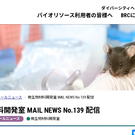
ダイバーシティへ
バイオリソース利用者の皆様へ
BRC
ご案内
イオリソースの利用方法
研究室紹介
バイオリソースとは？
技術研修／人材育成・研修
NBRP／国際
BRCのバイオ
BRCの採
ロトコル、マニュアル
バイオリソース整備事業
今までに行われた技術研修
NBRP
研究職・技術
報サービス
基盤技術開発事業
人材育成・研修
国際・アジア連携
事務職
サーチツールに関わるライセンス
バイオリソース関連研究プログラム
il News 配信登録
管
イオリソース品質管理
イオリソースの品質管理と情報発信
ついて
メールニュース
微生物材料開発室 MAIL NEWS No.139 配信
際規格ISO9001の認証に基づく品質
理から理研BRC独自の品質管理へ
シル
発室 MAIL NEWS No.139 配信
ールニュース
微生物材料開発室