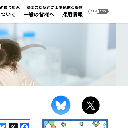
の取り組み
,
機関包括契約による迅速な提供
JPN
ENG
について
一般の皆様へ
採用情報
・アジア連携
リソース
用情報
寄託・譲渡／研究成果に関す
ダイバーシティへの取り組み
バイオリソーストピックス
理研の採用情報
るお願い
職
BRCのお仕事紹介冊子（2025年度発
01 未来を拓く植物のチカラ
行）
バイオリソースの寄託／譲渡
02 細胞が病気を治す
12研究室で躍動する職員（2024年度イ
研究成果情報について
03 すごいぞ！日本のクローン技術
ンタビュー）
輝く女性研究系職員（2022年度インタ
ビュー）
Bluesky
X
Facebook