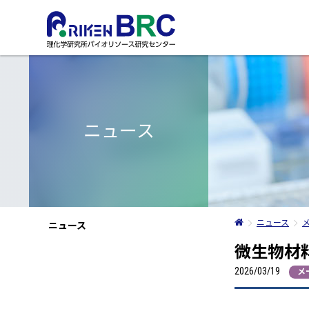
本文へ
バイオリソースの入手
事業概要
イベント・見学の
バ
検索、注文から支払までの流れ
センターの使命
プ
ニュース
バイオリソースの検索方法
センター長挨拶
情
機関包括契約による迅速な提供
沿革
リ
動画のご紹介
提供手数料
組織図
Ma
支払方法
バイオリソースの安全保
BRC RESOURCE NEWS
バ
採用情報
バ
アクセス
に
公開情報
ニュース
国
ニュース
パンフレット・年報
管
アドバイザリー・カウン
微生物材料開
リソース検討委員会
2026/03/19
メ
レビュー委員会