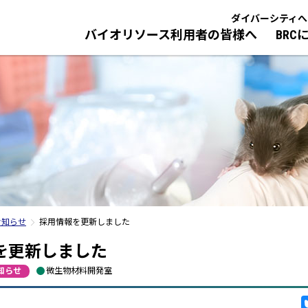
ダイバーシティへ
バイオリソース利用者の皆様へ
BRC
ご案内
イオリソースの利用方法
研究室紹介
バイオリソースとは？
技術研修／人材育成・研修
NBRP／国際
BRCのバイオ
BRCの採
ロトコル、マニュアル
バイオリソース整備事業
今までに行われた技術研修
NBRP
研究職・技術
報サービス
基盤技術開発事業
人材育成・研修
国際・アジア連携
事務職
サーチツールに関わるライセンス
バイオリソース関連研究プログラム
il News 配信登録
管
イオリソース品質管理
イオリソースの品質管理と情報発信
ついて
お知らせ
採用情報を更新しました
際規格ISO9001の認証に基づく品質
理から理研BRC独自の品質管理へ
シル
を更新しました
知らせ
微生物材料開発室